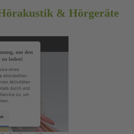
Hörakustik & Hörgeräte
mmung, um den
 zu laden!
vice eines
te einzubetten.
hren Aktivitäten
etails durch und
Service zu, um
ehen.
en