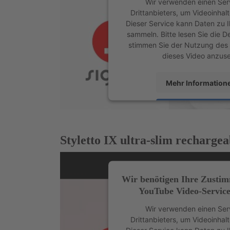
Wir verwenden einen Ser
Drittanbieters, um Videoinhal
Dieser Service kann Daten zu I
sammeln. Bitte lesen Sie die D
stimmen Sie der Nutzung des 
dieses Video anzus
Mehr Information
Akzeptieren
powered by
Usercentrics Con
Styletto IX ultra-slim rechargea
Platform
&
eRech
Wir benötigen Ihre Zusti
YouTube Video-Service
Wir verwenden einen Ser
Drittanbieters, um Videoinhal
Dieser Service kann Daten zu I