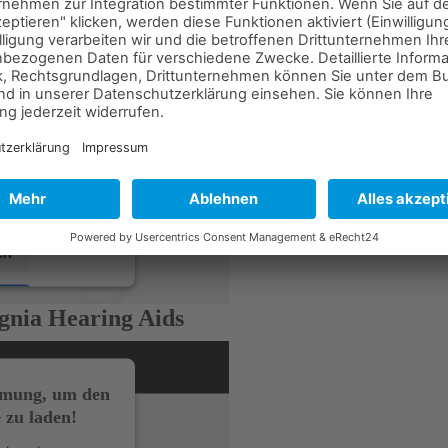
mmung, um den
 zu laden!
vice eines
te einzubetten.
hren Aktivitäten
etails durch und
Service zu, um
ehen.
en
ignia Hearing Aids
sent Management
t24
mmung, um den
 zu laden!