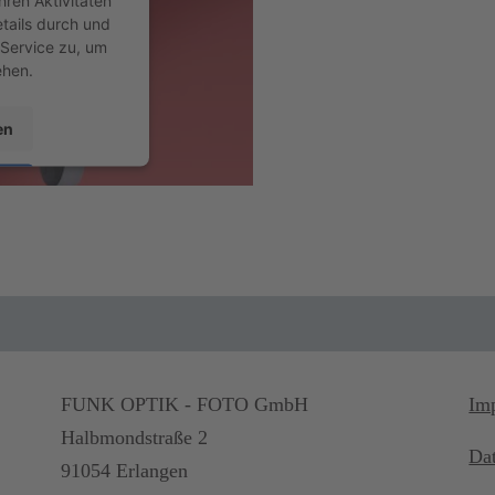
etails durch und
Service zu, um
ehen.
en
sent Management
t24
FUNK OPTIK - FOTO GmbH
Im
Halbmondstraße 2
Da
91054 Erlangen