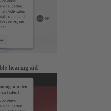
vice eines
te einzubetten.
hren Aktivitäten
etails durch und
Service zu, um
ehen.
en
sent Management
ble hearing aid
t24
mmung, um den
 zu laden!
vice eines
te einzubetten.
hren Aktivitäten