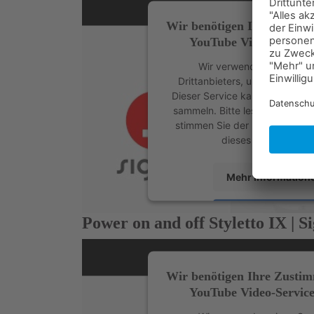
Wir benötigen Ihre Zusti
YouTube Video-Service
Wir verwenden einen Ser
Drittanbieters, um Videoinhal
Dieser Service kann Daten zu I
sammeln. Bitte lesen Sie die D
stimmen Sie der Nutzung des 
dieses Video anzus
Mehr Information
Akzeptieren
Power on and off Styletto IX | S
powered by
Usercentrics Con
Platform
&
eRech
Wir benötigen Ihre Zusti
YouTube Video-Service